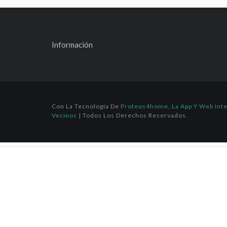
Información
Con La Tecnología De
Proteus4home, La App Y Web Int
Vecinos
| Todos Los Derechos Reservados.